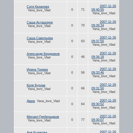
2007-11-26
Сати Казанова
0
71
09:40:55
Yana_love_Vlad
Yana_love_Vlad
2007-11-26
Саша Асташонок
0
70
09:39:34
Yana_love_Vlad
Yana_love_Vlad
2007-11-26
Саша Савельева
0
63
09:37:50
Yana_love_Vlad
Yana_love_Vlad
2007-11-26
Александр Бердников
0
46
09:36:18
Yana_love_Vlad
Yana_love_Vlad
2007-11-26
Ирина Тонева
0
56
09:33:46
Yana_love_Vlad
Yana_love_Vlad
2007-11-26
Коля Бурлак
0
66
09:31:50
Yana_love_Vlad
Yana_love_Vlad
2007-11-26
Джем
Yana_love_Vlad
0
64
09:30:52
Yana_love_Vlad
2007-11-26
Михаил Гребенщиков
0
77
09:30:07
Yana_love_Vlad
Yana_love_Vlad
2007-11-26
Аня Куликова