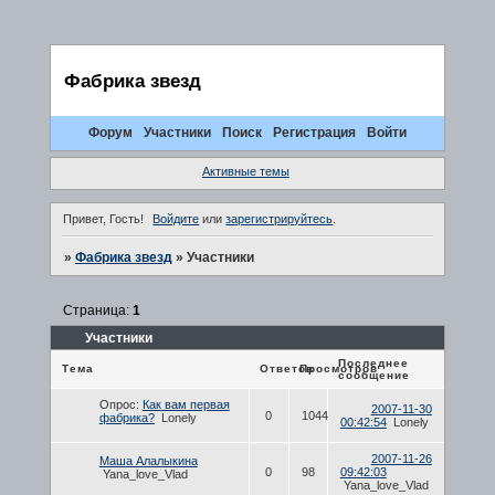
Фабрика звезд
Форум
Участники
Поиск
Регистрация
Войти
Активные темы
Привет, Гость!
Войдите
или
зарегистрируйтесь
.
»
Фабрика звезд
»
Участники
Страница:
1
Участники
Последнее
Тема
Ответов
Просмотров
сообщение
Опрос:
Как вам первая
2007-11-30
0
1044
фабрика?
Lonely
00:42:54
Lonely
2007-11-26
Маша Алалыкина
0
98
09:42:03
Yana_love_Vlad
Yana_love_Vlad