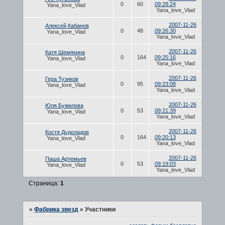
0
60
09:28:24
Yana_love_Vlad
Yana_love_Vlad
2007-11-26
Алексей Кабанов
0
48
09:26:30
Yana_love_Vlad
Yana_love_Vlad
2007-11-26
Катя Шемякина
0
164
09:25:16
Yana_love_Vlad
Yana_love_Vlad
2007-11-26
Гера Тузиков
0
95
09:23:08
Yana_love_Vlad
Yana_love_Vlad
2007-11-26
Юля Бужилова
0
53
09:21:39
Yana_love_Vlad
Yana_love_Vlad
2007-11-26
Костя Дудоладов
0
164
09:20:13
Yana_love_Vlad
Yana_love_Vlad
2007-11-26
Паша Артемьев
0
53
09:19:03
Yana_love_Vlad
Yana_love_Vlad
Страница:
1
»
Фабрика звезд
»
Участники