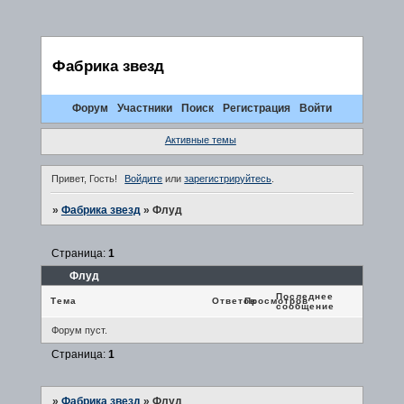
Фабрика звезд
Форум
Участники
Поиск
Регистрация
Войти
Активные темы
Привет, Гость!
Войдите
или
зарегистрируйтесь
.
»
Фабрика звезд
»
Флуд
Страница:
1
Флуд
Последнее
Тема
Ответов
Просмотров
сообщение
Форум пуст.
Страница:
1
»
Фабрика звезд
»
Флуд