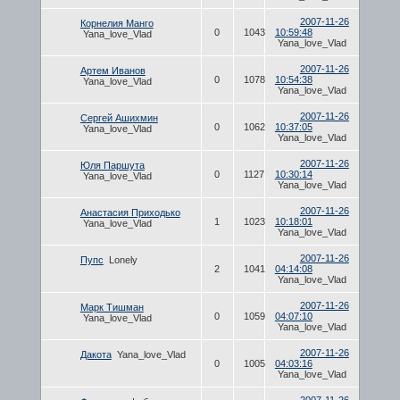
2007-11-26
Корнелия Манго
0
1043
10:59:48
Yana_love_Vlad
Yana_love_Vlad
2007-11-26
Артем Иванов
0
1078
10:54:38
Yana_love_Vlad
Yana_love_Vlad
2007-11-26
Сергей Ашихмин
0
1062
10:37:05
Yana_love_Vlad
Yana_love_Vlad
2007-11-26
Юля Паршута
0
1127
10:30:14
Yana_love_Vlad
Yana_love_Vlad
2007-11-26
Анастасия Приходько
1
1023
10:18:01
Yana_love_Vlad
Yana_love_Vlad
2007-11-26
Пупс
Lonely
2
1041
04:14:08
Yana_love_Vlad
2007-11-26
Марк Тишман
0
1059
04:07:10
Yana_love_Vlad
Yana_love_Vlad
2007-11-26
Дакота
Yana_love_Vlad
0
1005
04:03:16
Yana_love_Vlad
2007-11-26