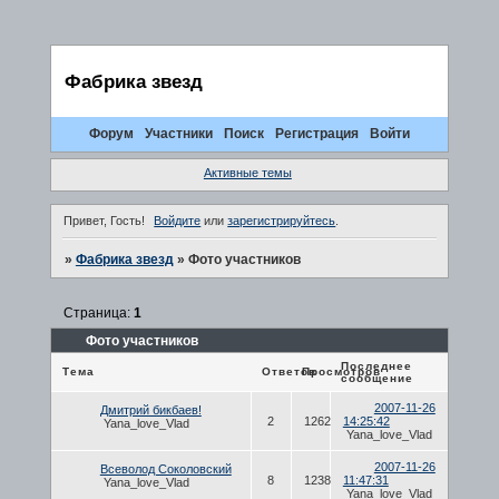
Фабрика звезд
Форум
Участники
Поиск
Регистрация
Войти
Активные темы
Привет, Гость!
Войдите
или
зарегистрируйтесь
.
»
Фабрика звезд
»
Фото участников
Страница:
1
Фото участников
Последнее
Тема
Ответов
Просмотров
сообщение
2007-11-26
Дмитрий бикбаев!
2
1262
14:25:42
Yana_love_Vlad
Yana_love_Vlad
2007-11-26
Всеволод Соколовский
8
1238
11:47:31
Yana_love_Vlad
Yana_love_Vlad