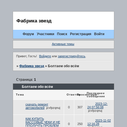
Фабрика звезд
Форум
Участники
Поиск
Регистрация
Войти
Активные темы
Привет, Гость!
Войдите
или
зарегистрируйтесь
.
»
Фабрика звезд
»
Болтаем обо всём
Страница:
1
Болтаем обо всём
Последнее
Тема
Ответов
Просмотров
сообщение
2023-12-
скачать ремонт
0
307
24 07:56:08
автомобилей
jzxfpzqnuj
jzxfpzqnuj
КАК КУПИТЬ
2023-11-02
КАССОВЫЕ ЧЕКИ И НЕ
0
250
12:16:28
ППОЛУЧТЬ ПРОБЛЕМ