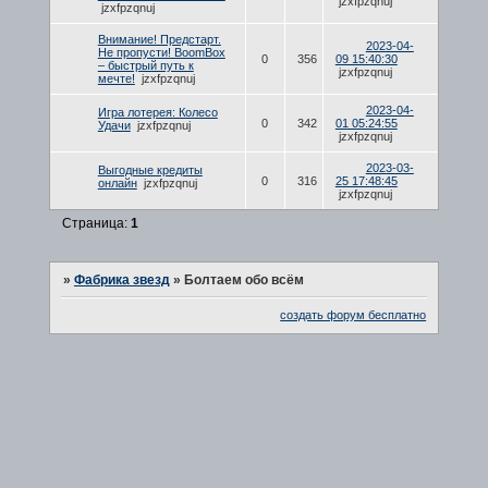
jzxfpzqnuj
jzxfpzqnuj
Внимание! Предстарт.
2023-04-
Не пропусти! BoomBox
0
356
09 15:40:30
– быстрый путь к
jzxfpzqnuj
мечте!
jzxfpzqnuj
2023-04-
Игра лотерея: Колесо
0
342
01 05:24:55
Удачи
jzxfpzqnuj
jzxfpzqnuj
2023-03-
Выгодные кредиты
0
316
25 17:48:45
онлайн
jzxfpzqnuj
jzxfpzqnuj
Страница:
1
»
Фабрика звезд
»
Болтаем обо всём
создать форум бесплатно