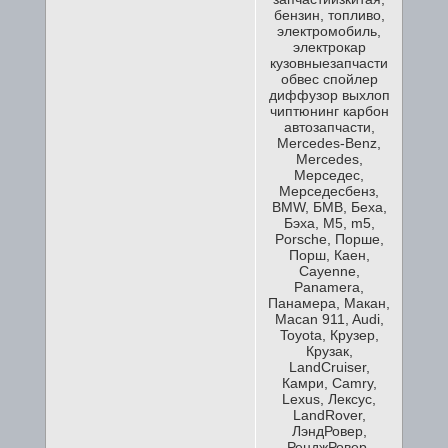
бензин, топливо,
электромобиль,
электрокар
кузовныезапчасти
обвес спойлер
диффузор выхлоп
чиптюнинг карбон
автозапчасти,
Mercedes-Benz,
Mercedes,
Мерседес,
Мерседесбенз,
BMW, БМВ, Беха,
Бэха, М5, m5,
Porsche, Порше,
Порш, Каен,
Cayenne,
Panamera,
Панамера, Макан,
Macan 911, Audi,
Toyota, Крузер,
Крузак,
LandCruiser,
Камри, Camry,
Lexus, Лексус,
LandRover,
ЛэндРовер,
РенджРовер,