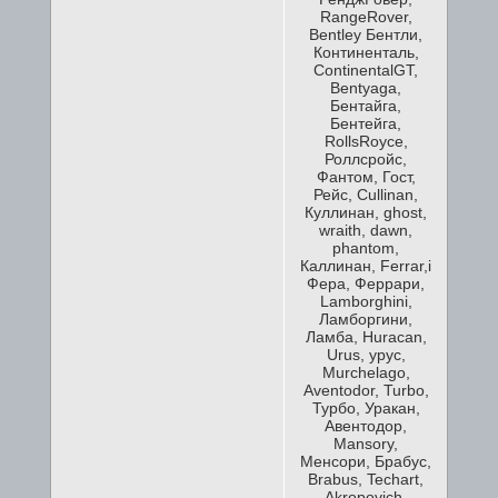
RangeRover,
Bentley Бентли,
Континенталь,
ContinentalGT,
Bentyaga,
Бентайга,
Бентейга,
RollsRoyce,
Роллсройс,
Фантом, Гост,
Рейс, Cullinan,
Куллинан, ghost,
wraith, dawn,
phantom,
Каллинан, Ferrar,i
Фера, Феррари,
Lamborghini,
Ламборгини,
Ламба, Huracan,
Urus, урус,
Murchelago,
Aventodor, Turbo,
Турбо, Уракан,
Авентодор,
Mansory,
Менсори, Брабус,
Brabus, Techart,
Akropovich,