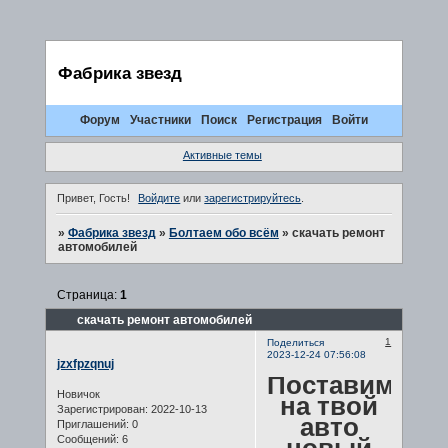
Фабрика звезд
Форум
Участники
Поиск
Регистрация
Войти
Активные темы
Привет, Гость!
Войдите
или
зарегистрируйтесь
.
»
Фабрика звезд
»
Болтаем обо всём
»
скачать ремонт
автомобилей
Страница:
1
скачать ремонт автомобилей
1
Поделиться
2023-12-24 07:56:08
jzxfpzqnuj
Поставим
Новичок
на твой
Зарегистрирован
: 2022-10-13
авто
Приглашений:
0
Сообщений:
6
новый