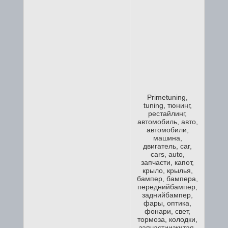
Primetuning,
tuning, тюнинг,
рестайлинг,
автомобиль, авто,
автомобили,
машина,
двигатель, car,
cars, auto,
запчасти, капот,
крыло, крылья,
бампер, бампера,
переднийбампер,
заднийбампер,
фары, оптика,
фонари, свет,
тормоза, колодки,
запчастиизкитая,