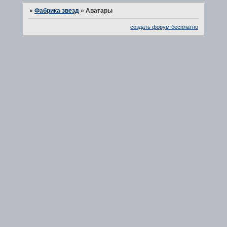
»
Фабрика звезд
»
Аватары
создать форум бесплатно