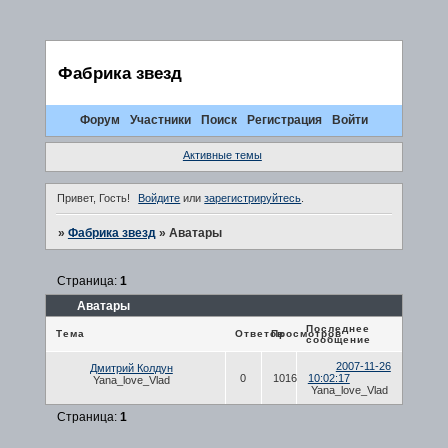
Фабрика звезд
Форум
Участники
Поиск
Регистрация
Войти
Активные темы
Привет, Гость!
Войдите
или
зарегистрируйтесь
.
»
Фабрика звезд
»
Аватары
Страница:
1
Аватары
Последнее
Тема
Ответов
Просмотров
сообщение
2007-11-26
Дмитрий Колдун
0
1016
10:02:17
Yana_love_Vlad
Yana_love_Vlad
Страница:
1