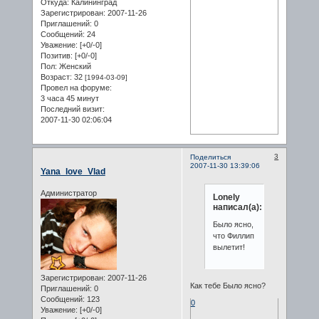
Откуда:
Калининград
Зарегистрирован
: 2007-11-26
Приглашений:
0
Сообщений:
24
Уважение:
[+0/-0]
Позитив:
[+0/-0]
Пол:
Женский
Возраст:
32
[1994-03-09]
Провел на форуме:
3 часа 45 минут
Последний визит:
2007-11-30 02:06:04
3
Поделиться
2007-11-30 13:39:06
Yana_love_Vlad
Администратор
Lonely
написал(а):
Было ясно,
что Филлип
вылетит!
Зарегистрирован
: 2007-11-26
Как тебе Было ясно?
Приглашений:
0
Сообщений:
123
0
Уважение:
[+0/-0]