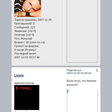
Зарегистрирован
: 2007-11-26
Приглашений:
0
Сообщений:
123
Уважение:
[+0/-0]
Позитив:
[+0/-0]
Пол:
Женский
Возраст:
32
[1994-04-19]
Провел на форуме:
6 часов 29 минут
Последний визит:
2007-12-01 02:07:46
2
Поделиться
2007-11-30 01:05:33
Lonely
Было ясно, что Филлип
Администратор
вылетит!
0