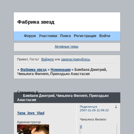
Фабрика звезд
Форум
Участники
Поиск
Регистрация
Войти
Активные темы
Привет, Гость!
Войдите
или
зарегистрируйтесь
.
»
Фабрика звезд
»
Номинации
»
Бикбаев Дмитрий,
Чиньянга Филипп, Приходько Анастасия
Страница:
1
Бикбаев Дмитрий, Чиньянга Филипп, Приходько
Анастасия
1
Поделиться
2007-11-26 11:06:22
Yana_love_Vlad
Чиньянга Филипп
Администратор
0